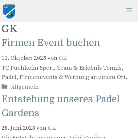
Zum
M
Inhalt
springen
GK
Firmen Event buchen
11. Oktober 2025
von
GK
TC Puchheim Sport, Team & Erlebnis Tennis,
Padel, Firmenevents & Werbung an einem Ort.
Kategorien
Allgemein
Entstehung unseres Padel
Gardens
28. Juni 2025
von
GK
Die Entstehung unseres Padel Gardens